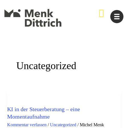
Zum
Inhalt
springen
Uncategorized
KI
in
KI in der Steuerberatung – eine
der
Momentaufnahme
Steuerberatung
Kommentar verfassen
/
Uncategorized
/
Michel Menk
–