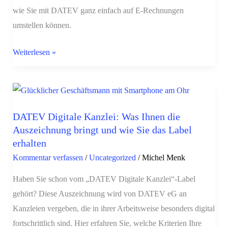
wie Sie mit DATEV ganz einfach auf E-Rechnungen
umstellen können.
Weiterlesen »
DATEV
Digitale
DATEV Digitale Kanzlei: Was Ihnen die
Kanzlei:
Auszeichnung bringt und wie Sie das Label
Was
erhalten
Ihnen
Kommentar verfassen
/
Uncategorized
/
Michel Menk
die
Auszeichnung
Haben Sie schon vom „DATEV Digitale Kanzlei“-Label
bringt
gehört? Diese Auszeichnung wird von DATEV eG an
und
Kanzleien vergeben, die in ihrer Arbeitsweise besonders digital
wie
fortschrittlich sind. Hier erfahren Sie, welche Kriterien Ihre