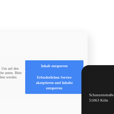
Inhalt entsperren
. Um auf den
che unten. Bitte
eben werden.
Erforderlichen Service
akzeptieren und Inhalte
entsperren
Schanzenstraße
51063 Köln